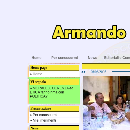
Home
Per conoscermi
News
Editoriali e Com
Home page
26/06/2005
» Home
Vi segnalo
» MORALE, COERENZA ed
ETICA fanno rima con
POLITICA?
Presentazione
» Per conoscermi
» Miei riferimenti
News