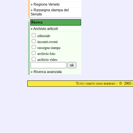
» Regione Veneto
» Rassegna stampa del
Senato
Ricerca
» Archivio articoli
editoriale
incontri-eventi
rassegna stampa
archivio foto
archivio video
» Ricerca avanzata
Tutti i diritti sono riservati -
©
2005 -