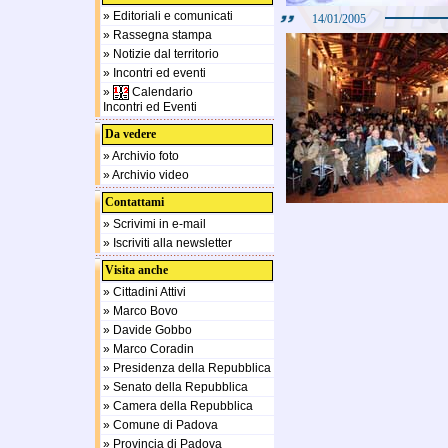
» Editoriali e comunicati
14/01/2005
» Rassegna stampa
» Notizie dal territorio
» Incontri ed eventi
»
Calendario
Incontri ed Eventi
Da vedere
» Archivio foto
» Archivio video
Contattami
» Scrivimi in e-mail
» Iscriviti alla newsletter
Visita anche
» Cittadini Attivi
» Marco Bovo
» Davide Gobbo
» Marco Coradin
» Presidenza della Repubblica
» Senato della Repubblica
» Camera della Repubblica
» Comune di Padova
» Provincia di Padova