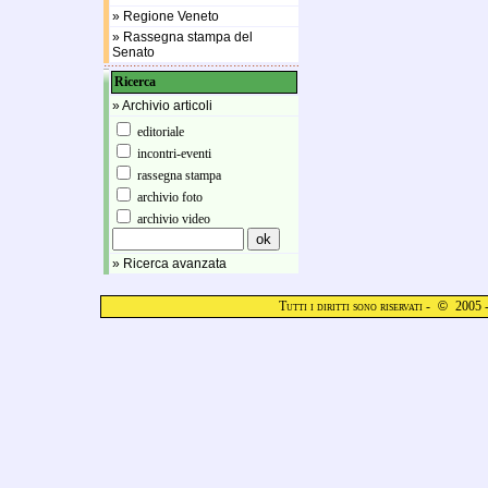
» Regione Veneto
» Rassegna stampa del
Senato
Ricerca
» Archivio articoli
editoriale
incontri-eventi
rassegna stampa
archivio foto
archivio video
» Ricerca avanzata
Tutti i diritti sono riservati -
©
2005 -