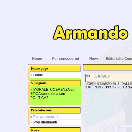
Home
Per conoscermi
News
Editoriali e Com
Home page
» Home
05/03/2018
Vi segnalo
UNEDI' 5 MARZO 2018, DALLE
9.00, IN DIRETTA TV SU 'CAN
» MORALE, COERENZA ed
ETICA fanno rima con
POLITICA?
Presentazione
» Per conoscermi
» Miei riferimenti
News