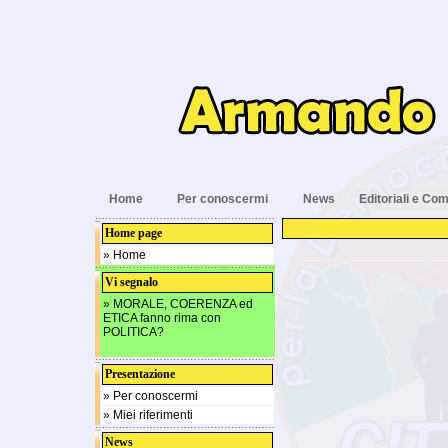
Home
Per conoscermi
News
Editoriali e Com
Home page
» Home
Vi segnalo
» MORALE, COERENZA ed
ETICA fanno rima con
POLITICA?
Presentazione
» Per conoscermi
» Miei riferimenti
News