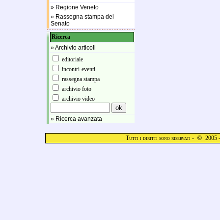
» Regione Veneto
» Rassegna stampa del
Senato
Ricerca
» Archivio articoli
editoriale
incontri-eventi
rassegna stampa
archivio foto
archivio video
» Ricerca avanzata
Tutti i diritti sono riservati -
©
2005 -