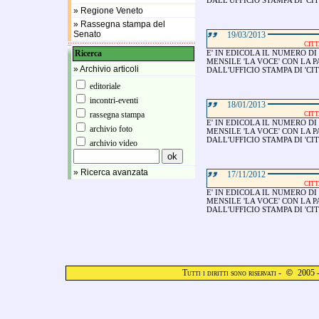
DALL'UFFICIO STAMPA DI 'CIT
» Regione Veneto
» Rassegna stampa del
Senato
19/03/2013
CITT
Ricerca
E' IN EDICOLA IL NUMERO D
MENSILE 'LA VOCE' CON LA 
» Archivio articoli
DALL'UFFICIO STAMPA DI 'CIT
editoriale
incontri-eventi
18/01/2013
rassegna stampa
CITT
E' IN EDICOLA IL NUMERO DI
archivio foto
MENSILE 'LA VOCE' CON LA 
DALL'UFFICIO STAMPA DI 'CIT
archivio video
» Ricerca avanzata
17/11/2012
CITT
E' IN EDICOLA IL NUMERO D
MENSILE 'LA VOCE' CON LA 
DALL'UFFICIO STAMPA DI 'CIT
Tutti i diritti sono riservati -
©
2005 -