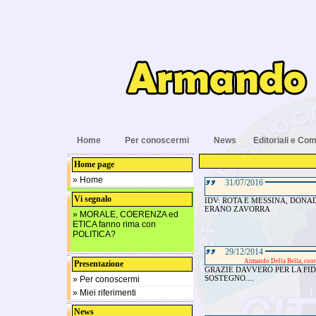
Home
Per conoscermi
News
Editoriali e Com
Home page
» Home
31/07/2016
Vi segnalo
IDV: ROTA E MESSINA, DONA
ERANO ZAVORRA
» MORALE, COERENZA ed
ETICA fanno rima con
POLITICA?
29/12/2014
Armando Della Bella, co
Presentazione
GRAZIE DAVVERO PER LA FID
SOSTEGNO....
» Per conoscermi
» Miei riferimenti
News