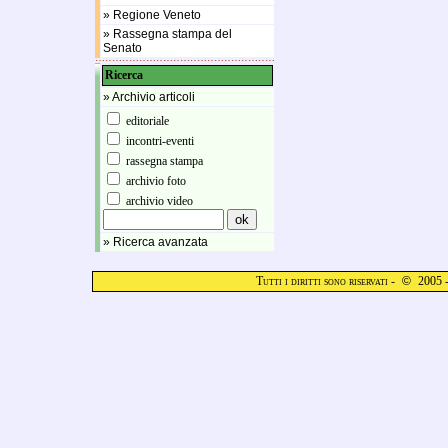
» Regione Veneto
» Rassegna stampa del
Senato
Ricerca
» Archivio articoli
editoriale
incontri-eventi
rassegna stampa
archivio foto
archivio video
» Ricerca avanzata
Tutti i diritti sono riservati -
©
2005 -