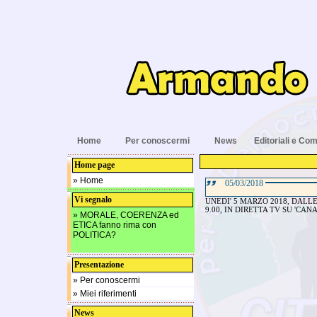
Home
Per conoscermi
News
Editoriali e Com
Home page
» Home
05/03/2018
Vi segnalo
UNEDI' 5 MARZO 2018, DALLE
9.00, IN DIRETTA TV SU 'CAN
» MORALE, COERENZA ed
ETICA fanno rima con
POLITICA?
Presentazione
» Per conoscermi
» Miei riferimenti
News