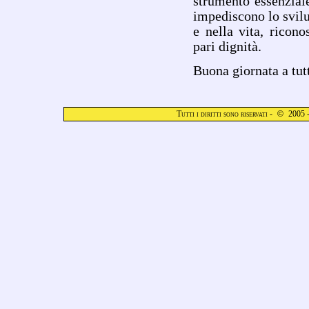
strumento essenzial
impediscono lo svilup
e nella vita, ricon
pari dignità.
Buona giornata a tut
Tutti i diritti sono riservati -
©
2005 -