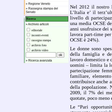
» Regione Veneto
Nel 2012 il nostro 
» Rassegna stampa del
L’Italia e’ il terz
Senato
livello di partecip
Ricerca
una media OCSE del
» Archivio articoli
anni usufruisce dei s
editoriale
lavora part-time per
incontri-eventi
OCSE è 24%).
rassegna stampa
archivio foto
Le donne sono spess
archivio video
della famiglia e de
lavoro domestico e di
» Ricerca avanzata
uomini – limita la l
partecipazione femm
familiare, elemento
contribuisce anche a
della popolazione. 
2009, il 7% dei me
quotate, poco meno
Le “Pari opportun