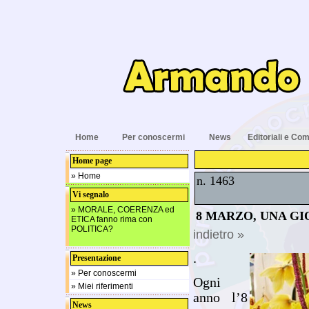
Home
Per conoscermi
News
Editoriali e Com
Home page
» Home
n. 1463
Vi segnalo
» MORALE, COERENZA ed
8 MARZO, UNA GI
ETICA fanno rima con
POLITICA?
indietro »
.
Presentazione
» Per conoscermi
Ogni
» Miei riferimenti
anno l’8
News