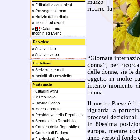
marzo
» Editoriali e comunicati
ricorre la
» Rassegna stampa
» Notizie dal territorio
» Incontri ed eventi
»
Calendario
Incontri ed Eventi
Da vedere
» Archivio foto
» Archivio video
“Giornata internazi
Contattami
donna”) per ricorda
» Scrivimi in e-mail
delle donne, sia le d
» Iscriviti alla newsletter
oggetto in molte pa
Visita anche
intenso momento di 
» Cittadini Attivi
donna.
» Marco Bovo
Il nostro Paese è il
» Davide Gobbo
» Marco Coradin
riguarda la parteci
» Presidenza della Repubblica
processi decisionali
» Senato della Repubblica
in 80esima posizion
» Camera della Repubblica
europa, mentre cont
» Comune di Padova
anno verso il fondo 
» Provincia di Padova