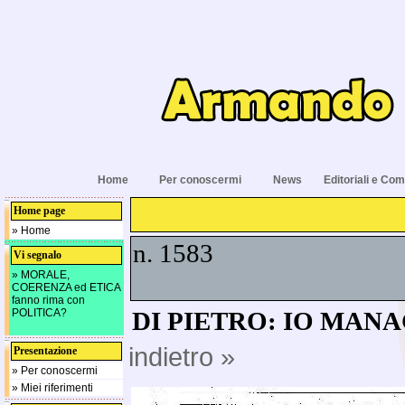
Home
Per conoscermi
News
Editoriali e Com
Home page
» Home
n. 1583
Vi segnalo
» MORALE,
COERENZA ed ETICA
fanno rima con
POLITICA?
DI PIETRO: IO MANA
indietro »
Presentazione
» Per conoscermi
» Miei riferimenti