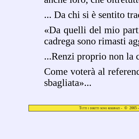
... Da chi si è sentito tr
«Da quelli del mio part
cadrega sono rimasti agg
...Renzi proprio non la
Come voterà al referen
sbagliata»...
Tutti i diritti sono riservati -
©
2005 -