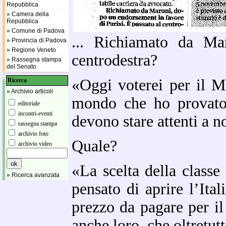
Repubblica
» Camera della
Repubblica
» Comune di Padova
... Richiamato da Ma
» Provincia di Padova
» Regione Veneto
centrodestra?
» Rassegna stampa
del Senato
«Oggi voterei per il M
Ricerca
» Archivio articoli
mondo che ho provato 
editoriale
incontri-eventi
devono stare attenti a 
rassegna stampa
archivio foto
Quale?
archivio video
«La scelta della classe
» Ricerca avanzata
pensato di aprire l’Ita
prezzo da pagare per il 
anche loro, che oltretut