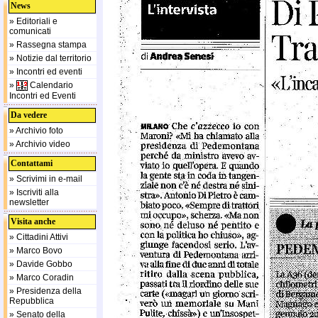
News
» Editoriali e
comunicati
» Rassegna stampa
» Notizie dal territorio
» Incontri ed eventi
»
Calendario
Incontri ed Eventi
Da vedere
» Archivio foto
» Archivio video
Contattami
» Scrivimi in e-mail
» Iscriviti alla
newsletter
Visita anche
» Cittadini Attivi
» Marco Bovo
» Davide Gobbo
» Marco Coradin
» Presidenza della
Repubblica
» Senato della