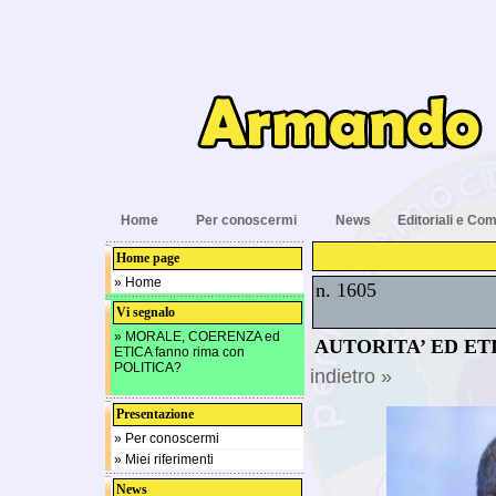
Home
Per conoscermi
News
Editoriali e Com
Home page
» Home
n. 1605
Vi segnalo
» MORALE, COERENZA ed
AUTORITA’ ED ET
ETICA fanno rima con
POLITICA?
indietro »
Presentazione
» Per conoscermi
» Miei riferimenti
News