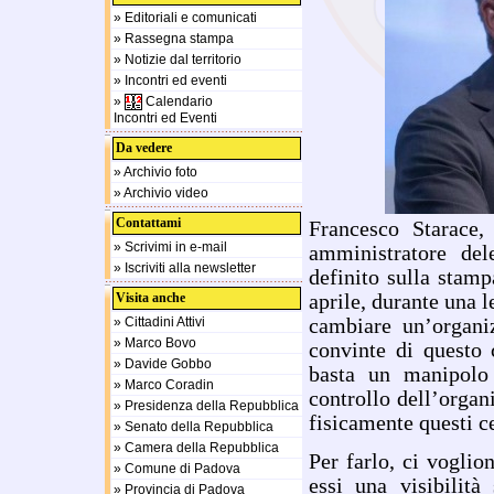
» Editoriali e comunicati
» Rassegna stampa
» Notizie dal territorio
» Incontri ed eventi
»
Calendario
Incontri ed Eventi
Da vedere
» Archivio foto
» Archivio video
Contattami
Francesco Starace
» Scrivimi in e-mail
amministratore del
» Iscriviti alla newsletter
definito sulla stam
Visita anche
aprile, durante una l
» Cittadini Attivi
cambiare un’organi
» Marco Bovo
convinte di questo
» Davide Gobbo
basta un manipolo 
» Marco Coradin
controllo dell’organ
» Presidenza della Repubblica
fisicamente questi ce
» Senato della Repubblica
» Camera della Repubblica
Per farlo, ci voglio
» Comune di Padova
essi una visibilità
» Provincia di Padova