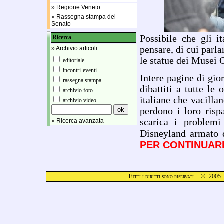
» Regione Veneto
» Rassegna stampa del
Senato
Possibile che gli 
Ricerca
pensare, di cui parla
» Archivio articoli
le statue dei Musei 
editoriale
incontri-eventi
Intere pagine di gior
rassegna stampa
dibattiti a tutte l
archivio foto
italiane che vacillan
archivio video
perdono i loro risp
scarica i problemi
» Ricerca avanzata
Disneyland armato di
PER CONTINUAR
Tutti i diritti sono riservati -
©
2005 -