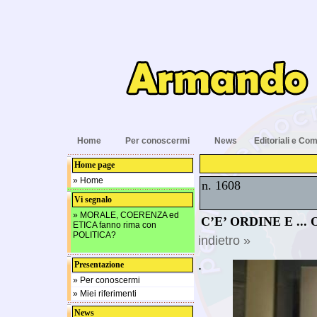
Home
Per conoscermi
News
Editoriali e Com
Home page
» Home
n. 1608
Vi segnalo
» MORALE, COERENZA ed
C’E’ ORDINE E ...
ETICA fanno rima con
POLITICA?
indietro »
.
Presentazione
» Per conoscermi
» Miei riferimenti
News