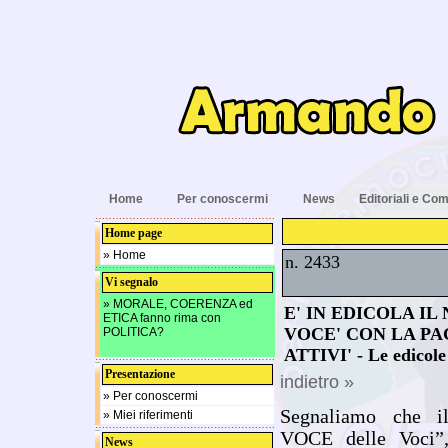
Home
Per conoscermi
News
Editoriali e Com
Home page
» Home
n. 2433
Vi segnalo
» MORALE, COERENZA ed
E' IN EDICOLA IL
ETICA fanno rima con
VOCE' CON LA PA
POLITICA?
ATTIVI' - Le edicole
Presentazione
indietro »
» Per conoscermi
Segnaliamo che i
» Miei riferimenti
VOCE delle Voci”,
News