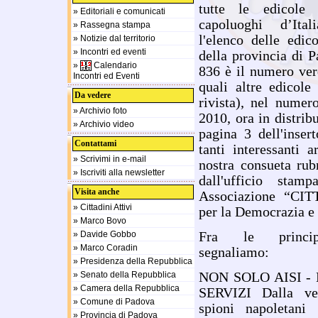
tutte le edicole 
» Editoriali e comunicati
capoluoghi d’Ita
» Rassegna stampa
l'elenco delle edico
» Notizie dal territorio
» Incontri ed eventi
della provincia di 
»
Calendario
836 è il numero ver
Incontri ed Eventi
quali altre edicole
Da vedere
rivista), nel num
» Archivio foto
2010, ora in distribu
» Archivio video
pagina 3 dell'inser
Contattami
tanti interessanti a
» Scrivimi in e-mail
nostra consueta rubr
» Iscriviti alla newsletter
dall'ufficio stam
Visita anche
Associazione “CI
» Cittadini Attivi
per la Democrazia e 
» Marco Bovo
» Davide Gobbo
Fra le principa
» Marco Coradin
segnaliamo:
» Presidenza della Repubblica
» Senato della Repubblica
NON SOLO AISI -
» Camera della Repubblica
SERVIZI Dalla ver
» Comune di Padova
spioni napoletani 
» Provincia di Padova