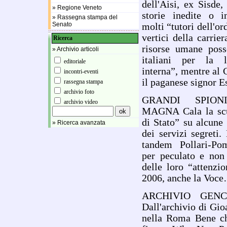
dell'Aisi, ex Sisde,
» Regione Veneto
storie inedite o i
» Rassegna stampa del
Senato
molti “tutori dell'or
vertici della carrie
Ricerca
risorse umane poss
» Archivio articoli
italiani per la l
editoriale
interna”, mentre al
incontri-eventi
il paganese signor Es
rassegna stampa
archivio foto
GRANDI SPIO
archivio video
MAGNA Cala la scu
di Stato” su alcune
» Ricerca avanzata
dei servizi segreti.
tandem Pollari-Po
per peculato e non
delle loro “attenzio
2006, anche la Voc
ARCHIVIO GEN
Dall'archivio di Gi
nella Roma Bene ch