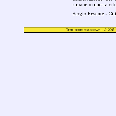
rimane in questa cit
Sergio Resente - Citt
Tutti i diritti sono riservati -
©
2005 -