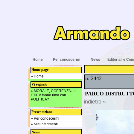
Home
Per conoscermi
News
Editoriali e Com
Home page
» Home
n. 2442
Vi segnalo
» MORALE, COERENZA ed
PARCO DISTRUTT
ETICA fanno rima con
POLITICA?
indietro »
Presentazione
» Per conoscermi
» Miei riferimenti
News