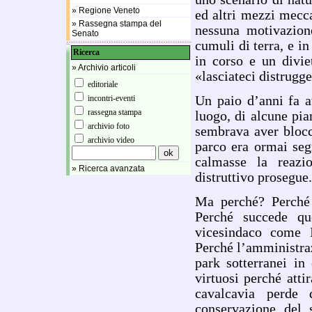
» Regione Veneto
ed altri mezzi mecca
» Rassegna stampa del
nessuna motivazion
Senato
cumuli di terra, e in
Ricerca
in corso e un divi
» Archivio articoli
«lasciateci distrugge
editoriale
incontri-eventi
Un paio d’anni fa a
rassegna stampa
luogo, di alcune pia
archivio foto
sembrava aver blocc
archivio video
parco era ormai seg
calmasse la reazio
» Ricerca avanzata
distruttivo prosegue.
Ma perché? Perché 
Perché succede qu
vicesindaco come I
Perché l’amministraz
park sotterranei in
virtuosi perché atti
cavalcavia perde 
conservazione del 