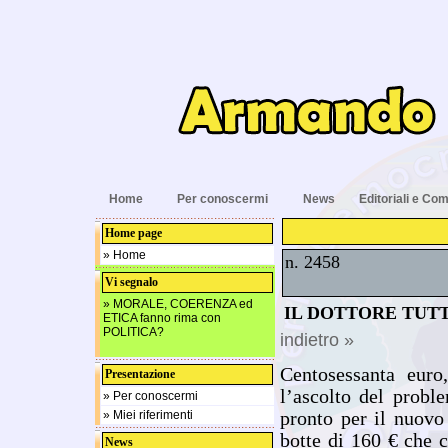
Home
Per conoscermi
News
Editoriali e Com
Home page
» Home
n. 2458
Vi segnalo
» MORALE, COERENZA ed
IL DOTTORE TUTT
ETICA fanno rima con
POLITICA?
indietro »
Centosessanta euro
Presentazione
l’ascolto del proble
» Per conoscermi
» Miei riferimenti
pronto per il nuovo
botte di 160 € che 
News