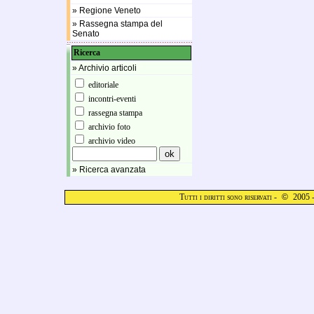
» Regione Veneto
» Rassegna stampa del
Senato
Ricerca
» Archivio articoli
editoriale
incontri-eventi
rassegna stampa
archivio foto
archivio video
» Ricerca avanzata
Tutti i diritti sono riservati -
©
2005 -