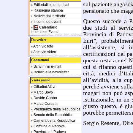
sul paziente angosci
» Editoriali e comunicati
pensionato che maga
» Rassegna stampa
» Notizie dal territorio
Questo succede a Pa
» Incontri ed eventi
due studi al serv
»
Calendario
Incontri ed Eventi
Provincia di Padov
Da vedere
Euri”, probabilmen
» Archivio foto
all’assistente, si 
» Archivio video
certificazioni del p
questa resta a me! N
Contattami
cui si rifanno ques
» Scrivimi in e-mail
» Iscriviti alla newsletter
città, medici d’It
all’avidità, alla c
Visita anche
perché avviene sulla 
» Cittadini Attivi
magari non può aspe
» Marco Bovo
» Davide Gobbo
istituzionale, in un
» Marco Coradin
giusto questo, è gi
» Presidenza della Repubblica
potrebbe permettersi
» Senato della Repubblica
» Camera della Repubblica
Sergio Resente, Dir
» Comune di Padova
» Provincia di Padova