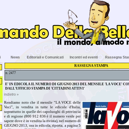
i
News
Editoriali e Comunicati
Incontri ed eventi
Rassegna St
RASSEGNA STAMPA
n. 2477
E' IN EDICOLA IL NUMERO DI GIUGNO 2013 DEL MENSILE 'LA VOCE' C
DALL'UFFICIO STAMPA DI 'CITTADINI ATTIVI'
indietro »
Rendiamo noto che il mensile “LA VOCE delle
Voci”, in vendita in tutte le edicole d'Italia,
soprattutto in quelle dei capoluoghi di provincia
e di regione (800 912 836 è il numero verde per
sapere dove è in vendita la rivista), nel numero di
GIUGNO 2013, ora in edicola, riporta, a pagina 5