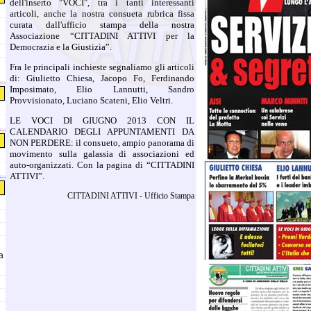
dell'inserto "VOCI", tra i tanti interessanti
articoli, anche la nostra consueta rubrica fissa
curata dall'ufficio stampa della nostra
Associazione “CITTADINI ATTIVI per la
Democrazia e la Giustizia”.
Fra le principali inchieste segnaliamo gli articoli
di: Giulietto Chiesa, Jacopo Fo, Ferdinando
Imposimato, Elio Lannutti, Sandro
Provvisionato, Luciano Scateni, Elio Veltri.
LE VOCI DI GIUGNO 2013 CON IL
CALENDARIO DEGLI APPUNTAMENTI DA
NON PERDERE: il consueto, ampio panorama di
movimento sulla galassia di associazioni ed
auto-organizzati. Con la pagina di “CITTADINI
ATTIVI”.
CITTADINI ATTIVI - Ufficio Stampa
a