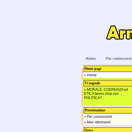
Home
Per conoscerm
Home page
» Home
Vi segnalo
» MORALE, COERENZA ed
ETICA fanno rima con
POLITICA?
Presentazione
» Per conoscermi
» Miei riferimenti
News