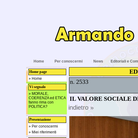
Home
Per conoscermi
News
Editoriali e Com
ED
Home page
» Home
n. 2533
Vi segnalo
» MORALE,
IL VALORE SOCIALE 
COERENZA ed ETICA
fanno rima con
indietro »
POLITICA?
Presentazione
» Per conoscermi
» Miei riferimenti