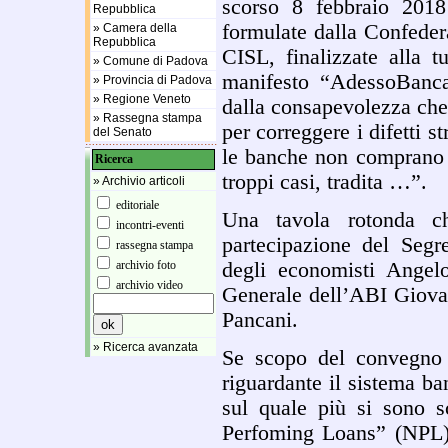
scorso 8 febbraio 2018 
Repubblica
formulate dalla Confeder
» Camera della
Repubblica
CISL, finalizzate alla t
» Comune di Padova
manifesto “AdessoBanca
» Provincia di Padova
» Regione Veneto
dalla consapevolezza che
» Rassegna stampa
per correggere i difetti s
del Senato
le banche non comprano 
Ricerca
troppi casi, tradita …”.
» Archivio articoli
editoriale
Una tavola rotonda ch
incontri-eventi
partecipazione del Seg
rassegna stampa
archivio foto
degli economisti Angel
archivio video
Generale dell’ABI Giovan
Pancani.
» Ricerca avanzata
Se scopo del convegno 
riguardante il sistema ban
sul quale più si sono s
Perfoming Loans” (NPL)