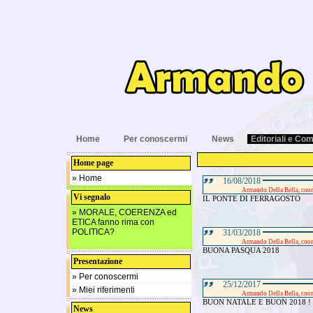
Home
Per conoscermi
News
Editoriali e Com
Home page
» Home
16/08/2018
Armando Della Bella, co
Vi segnalo
IL PONTE DI FERRAGOSTO
» MORALE, COERENZA ed
ETICA fanno rima con
POLITICA?
31/03/2018
Armando Della Bella, co
BUONA PASQUA 2018
Presentazione
» Per conoscermi
25/12/2017
» Miei riferimenti
Armando Della Bella, co
BUON NATALE E BUON 2018 !
News