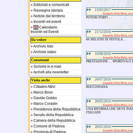
» Editoriali e comunicati
13/05/2017
» Rassegna stampa
Armando Della Bella, co
» Notizie dal territorio
POTERI FORTI ...
» Incontri ed eventi
»
Calendario
Incontri ed Eventi
21/12/2016
Armando Della Bella, co
60 MILIONI DI PISTOLA ...
Da vedere
» Archivio foto
» Archivio video
10/08/2016
Armando Della Bella, co
Contattami
PRESTAZIONE ... SPORTIVA O 
» Scrivimi in e-mail
» Iscriviti alla newsletter
26/07/2016
Visita anche
Armando Della Bella, co
» Cittadini Attivi
BOCCONIANA
» Marco Bovo
» Davide Gobbo
28/05/2016
» Marco Coradin
Armando Della Bella, co
UNA RIFORMA CHE DEVE PIAC
» Presidenza della Repubblica
ITALIANI
» Senato della Repubblica
» Camera della Repubblica
» Comune di Padova
28/01/2016
Armando Della Bella, co
» Provincia di Padova