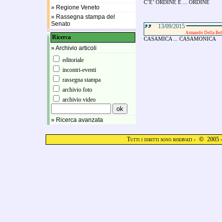
C’E’ ORDINE E ... ORDINE
» Regione Veneto
» Rassegna stampa del
Senato
13/09/2015
Armando Della Bella
Ricerca
CASAMICA ... CASAMONICA
» Archivio articoli
editoriale
incontri-eventi
rassegna stampa
archivio foto
archivio video
» Ricerca avanzata
Tutti i diritti sono riservati -
©
2005 -